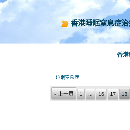
香港睡眠窒息症治療中
香港
睡眠窒息症
« 上一頁
1
...
16
17
18