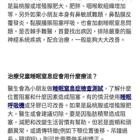
是扁桃腺或增殖腺肥大、肥胖、咽喉軟組織增加
等。另外如果小朋友本身有鼻敏感難題，鼻黏膜反
覆發炎，黏膜腫脹阻塞呼吸，也會加劇睡眠窒息問
題。是否棘手難醫，首要找出病因，排除嚴重的腦
神經系統疾病，配合治療，一般能夠大大改善。
治療兒童睡眠窒息症會用什麼療法？
醫生會為小朋友做
睡眠窒息症檢查測試
，了解什麼
位置阻塞和什麼因素造成阻塞。有的情況使用
睡眠
呼吸機
或牙膠已可改善。如果是扁桃腺或增殖腺肥
大，醫生或會建議切除。要是因脂肪積聚造成阻
塞，減肥和改變生活習慣有幫助。但若是面頰和頭
顱異常，或遺傳特徵(例如下顎位置後移、吊鐘過
長、頸項短)，則可能需要做手術矯正。