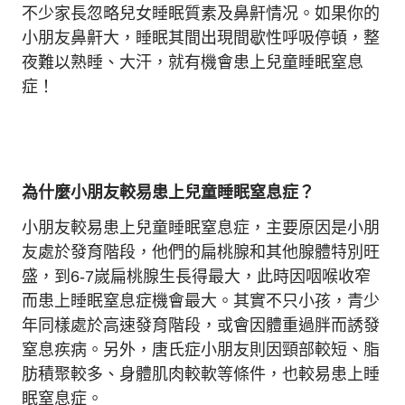
不少家長忽略兒女睡眠質素及鼻鼾情况。如果你的
小朋友鼻鼾大，睡眠其間出現間歇性呼吸停頓，整
夜難以熟睡、大汗，就有機會患上兒童睡眠窒息
症！
為什麼小朋友
較易
患
上
兒童睡眠窒息症？
小朋友較易患上兒童睡眠窒息症，主要原因是小朋
友處於發育階段，他們的扁桃腺和其他腺體特別旺
盛，到6-7嵗扁桃腺生長得最大，此時因咽喉收窄
而患上睡眠窒息症機會最大。其實不只小孩，青少
年同樣處於高速發育階段，或會因體重過胖而誘發
窒息疾病。另外，唐氏症小朋友則因頸部較短、脂
肪積聚較多、身體肌肉較軟等條件，也較易患上睡
眠窒息症。