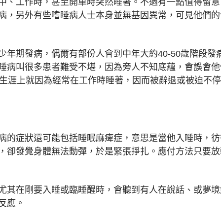
中、工作時，甚至開車時突然睡著。不過有一點值得留意
病，另外有些嗜睡病人士本身並無基因異常，可見他們的
少年期發病，偶爾有部份人會到中年大約40-50歲階段
睡病叫很多患者難受不堪，因為旁人不知底蘊，會誤會他
業生涯上就因為經常在工作時睡著，因而被辭退或被迫不
病的症狀還可能包括睡眠麻痺症，意思是當他入睡時，彷
，卻發覺身體無法動彈，於是緊張掙扎。應付方法只要放
尤其在剛要入睡或臨睡醒時，會聽到有人在說話、或夢境
反應。