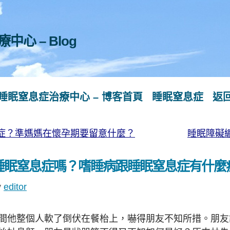
心 – Blog
睡眠窒息症治療中心 – 博客首頁
睡眠窒息症
返
症？準媽媽在懷孕期要留意什麼？
睡眠障礙
睡眠窒息症嗎？嗜睡病跟睡眠窒息症有什麼
y
editor
間他整個人軟了倒伏在餐枱上，嚇得朋友不知所措。朋友