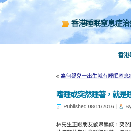
香港睡眠窒息症治療中
香港
«
為何嬰兒一出生就有睡眠窒息
嗜睡或突然睡著，就是
Published
08/11/2016
|
B
林先生正跟朋友歡聚暢談，突然