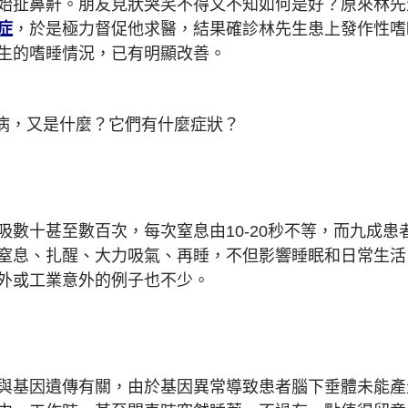
始扯鼻鼾。朋友見狀哭笑不得又不知如何是好？原來林先
症
，於是極力督促他求醫，結果確診林先生患上發作性嗜睡病(N
生的嗜睡情況，已有明顯改善。
睡病，又是什麼？它們有什麼症狀？
吸數十甚至數百次，每次窒息由10-20秒不等，而九成
窒息、扎醒、大力吸氣、再睡，不但影響睡眠和日常生活
外或工業意外的例子也不少。
與基因遺傳有關，由於基因異常導致患者腦下垂體未能產