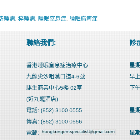
嗜睡病
,
猝睡病
,
睡眠窒息症
,
睡眠麻痺症
聯絡我們:
診症
香港睡眠窒息症治療中心
星期
九龍尖沙咀漢口道4-6號
早上9
騏生商業中心5樓 02室
下午3
(近九龍酒店)
電話: (852) 3100 0555
星期
傳真: (852) 3100 0556
電郵:
星期