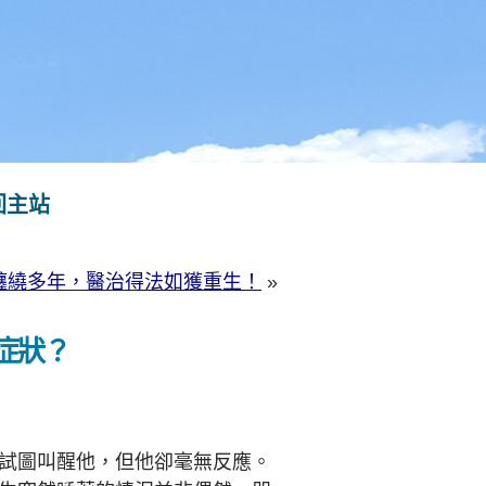
回主站
纏繞多年，醫治得法如獲重生！
»
症狀？
試圖叫醒他，但他卻毫無反應。