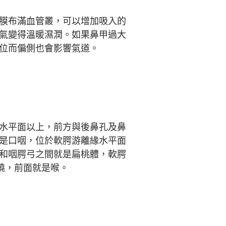
膜布滿血管叢，可以增加吸入的
氣變得溫暖濕潤。如果鼻甲過大
位而偏側也會影響氣道。
水平面以上，前方與後鼻孔及鼻
是口咽，位於軟腭游離緣水平面
和咽腭弓之間就是扁桃體，軟腭
繞，前面就是喉。