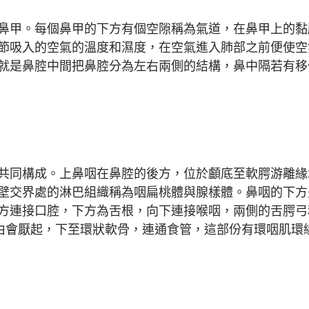
鼻甲。每個鼻甲的下方有個空隙稱為氣道，在鼻甲上的黏
節吸入的空氣的溫度和濕度，在空氣進入肺部之前便使空
就是鼻腔中間把鼻腔分為左右兩側的結構，鼻中隔若有移
共同構成。上鼻咽在鼻腔的後方，位於顱底至軟腭游離緣
壁交界處的淋巴組織稱為咽扁桃體與腺樣體。鼻咽的下方
方連接口腔，下方為舌根，向下連接喉咽，兩側的舌腭弓
則由會厭起，下至環狀軟骨，連通食管，這部份有環咽肌環