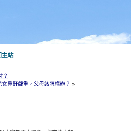
回主站
付？
兒女鼻鼾嚴重，父母該怎樣辦？
»