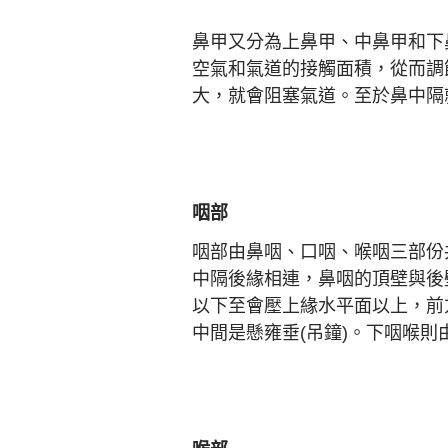
鼻甲又分為上鼻甲、中鼻甲和下
空氣和氣道的接觸面積，從而調
大，就會阻塞氣道。至於鼻中隔
咽部
咽部由鼻咽、口咽、喉咽三部份
中隔後緣相連，鼻咽的頂壁與後
以下至會壓上緣水平面以上，前
中間是懸雍垂(吊鐘)。下咽喉