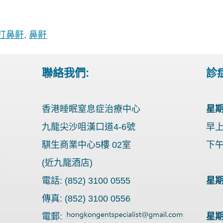
打鼻鼾
,
鼻鼾
聯絡我們:
診症
香港睡眠窒息症治療中心
星期
九龍尖沙咀漢口道4-6號
早上9
騏生商業中心5樓 02室
下午3
(近九龍酒店)
電話: (852) 3100 0555
星期
傳真: (852) 3100 0556
電郵:
星期