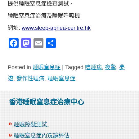
提供睡眠窒息症檢查測試、
睡眠窒息症治療及睡眠呼吸機
網址:
www.sleep-apnea-centre.hk
Facebook
Mastodon
Email
分
享
Posted in
睡眠窒息症
|
Tagged
嗜睡病
,
夜驚
,
夢
遊
,
發作性睡病
,
睡眠窒息症
香港睡眠窒息症治療中心
睡眠障礙測試
睡眠窒息症內窺鏡評估